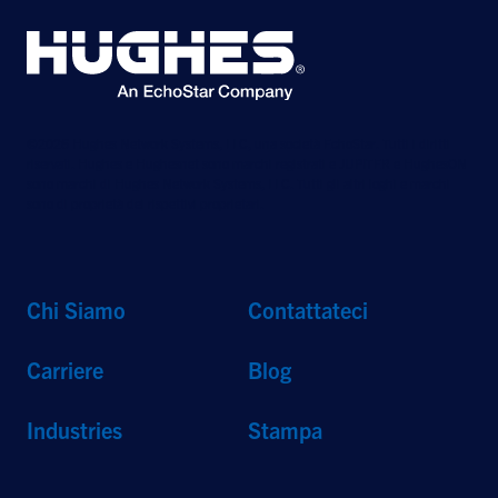
©2026 Hughes Network Systems, LLC, una società EchoStar. Tutti i diritti
riservati. Hughes e Hughesnet sono marchi registrati e JUPITER e HughesON
sono marchi di Hughes Network Systems, LLC. Tutti gli altri loghi e marchi
sono di proprietà dei rispettivi proprietari.
Chi Siamo
Contattateci
Carriere
Blog
Industries
Stampa