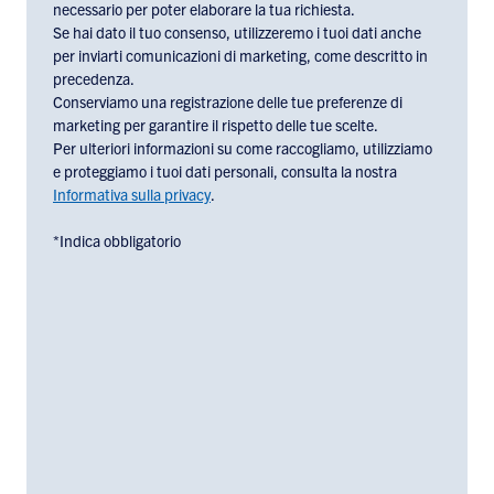
necessario per poter elaborare la tua richiesta.
Hughes
Se hai dato il tuo consenso, utilizzeremo i tuoi dati anche
Europe,
per inviarti comunicazioni di marketing, come descritto in
check
precedenza.
the
Conserviamo una registrazione delle tue preferenze di
box
marketing per garantire il rispetto delle tue scelte.
below:
Per ulteriori informazioni su come raccogliamo, utilizziamo
e proteggiamo i tuoi dati personali, consulta la nostra
Informativa sulla privacy
.
*Indica obbligatorio