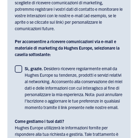
scegliete di ricevere comunicazioni di marketing,
potremmo registrare i vostri dati di contatto e monitorare le
vostre interazioni con le nostre e-mail (ad esempio, se le
aprite o se cliccate sui link) per personalizzare le
comunicazioni future.
Per acconsentire a ricevere comunicazioni via e-mail e
materiale di marketing da Hughes Europe, selezionare la
casella sottostante:
To
Sì, grazie.
Desidero ricevere regolarmente email da
Hughes Europe su tendenze, prodotti e servizi relativi
consent
al networking. Acconsento alla conservazione dei miei
to
dati e delle informazioni con cui interagisco al fine di
receiving
personalizzare la mia esperienza. Nota: puoi annullare
email
l'iscrizione o aggiornare le tue preferenze in qualsiasi
communications
momento tramite il link presente nelle nostre email.
and
marketing
Come gestiamo i tuoi dati?
materials
Hughes Europe utilizzerà le informazioni fornite per
rispondere alla tua richiesta e gestirla. Tale trattamento è
from