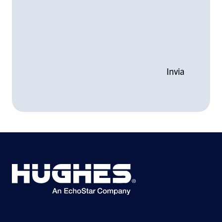
©2026 Hughes Network Systems, LLC, una società EchoStar. Tutti i diritti