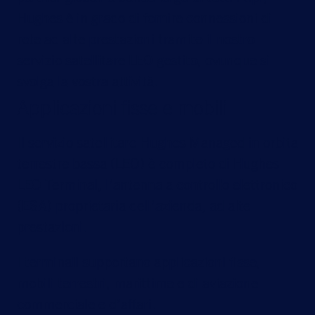
Hughes è in grado di fornire connessioni di
rete ad alte prestazioni tramite il nostro
servizio satellitare LEO gestito, ovunque si
svolga la vostra attività.
Applicazioni fisse e mobili
Il servizio satellitare Hughes Managed in orbita
terrestre bassa (LEO) è completo di Hughes
LEO Terminal, l’antenna a controllo elettronico
(ESA) proprietaria dell’azienda, ad alte
prestazioni.
I terminali supportano applicazioni fisse,
mobili terrestri, marittime e di aviazione
commerciale e d’affari.