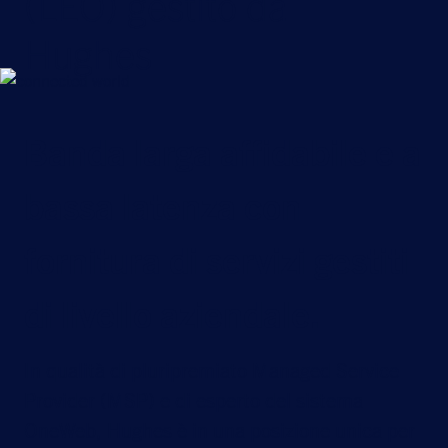
(LEO) gestito da
Hughes
Banda larga affidabile e a
bassa latenza con
fornitura di servizi gestiti
di livello aziendale.
In qualità di pluripremiato Managed Service
Provider (MSP) e di esperto del sistema
OneWeb, Hughes è in una posizione unica per