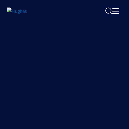
Search
for:
Servizio satellitare in
orbita terrestre bassa