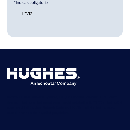
*Indica obbligatorio
©2026 Hughes Network Systems, LLC, una società EchoStar. Tutti i diritti
riservati. Hughes e Hughesnet sono marchi registrati e JUPITER e HughesON
sono marchi di Hughes Network Systems, LLC. Tutti gli altri loghi e marchi
sono di proprietà dei rispettivi proprietari.