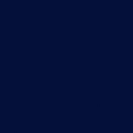
Banda larga satellitare LEO
gestita
La capacità Internet satellitare Hughes in
orbita terrestre bassa (LEO) è dedicata al
100% ai servizi aziendali, quindi non dovrete
preoccuparvi di condividere la capacità best-
effort con applicazioni e utenti consumer.
Ciò significa accordi sul livello di servizio
garantiti, monitoraggio 24 ore su 24, 7 giorni
su 7 e supporto help desk dedicato. Inoltre, in
qualità di fornitore leader di connettività
aziendale con esperienza nella gestione e
nell’integrazione del trasporto di oltre 450
partner globali a banda larga di tutti i tipi,