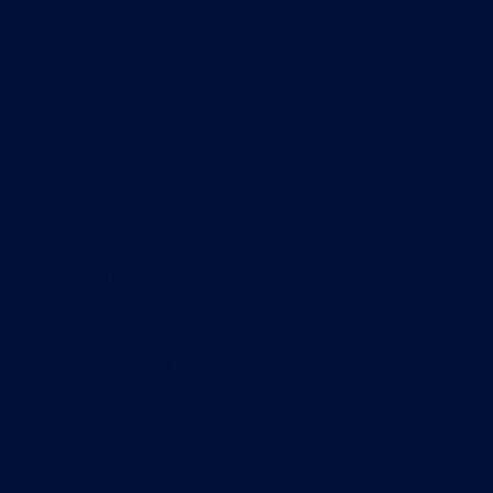
fornire un supporto ottimale alle
implementazioni di reti gestite con capacità
OneWeb. Dalla progettazione della rete e dagli
accordi sui livelli di servizio
all’implementazione del sito, al supporto
dell’help desk e alla fatturazione, Hughes è il
vostro interlocutore unico per i servizi
satellitari LEO gestiti, offrendo tutto ciò che è
necessario per un’implementazione LEO.
Questo include terminali, capacità, gestione
della rete e una varietà di piani primari e di
backup progettati per soddisfare le esigenze
individuali di ogni azienda.