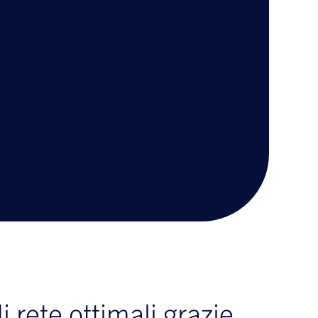
veTechnologies combina tecnologie
nda larga per fornire una rete
tenza per organizzazioni multi-sito e
zione innovativa è reattiva, affidabile
ervizi di livello aziendale senza pari.
i rete ottimali grazie