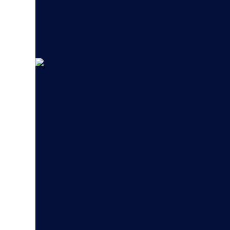
Hughes Fusion
In un mondo in cui la velocità della con
del business, i ritardi possono essere co
applicazioni in pochi secondi, indipend
Tuttavia, la connettività continua e le 
rete non sono sempre presenti. Al contr
il servizio LTE può essere limitato. L’In
tradizionale può offrire una copertura 
arrivare. Tuttavia, quando queste rich