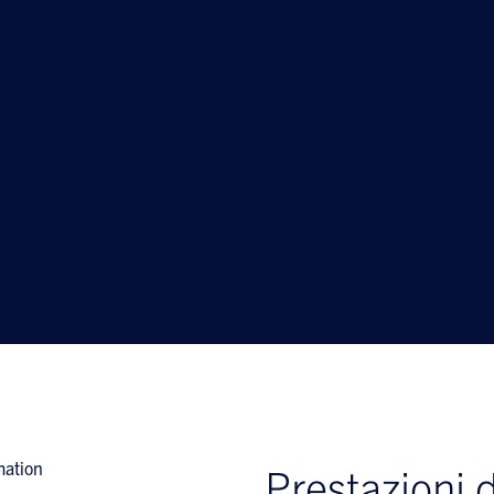
ite, gli utenti
Hughes Fusion con Acti
nza.
satellitari e mobili a ba
ti o applicazioni critiche
rivoluzionaria a bassa la
no ad avere un impatto
multi-paese. Questa solu
onale. Nelle ore più
e veloce per una rete di s
ico di rete è elevato, la
a barra di caricamento
Prestazioni d