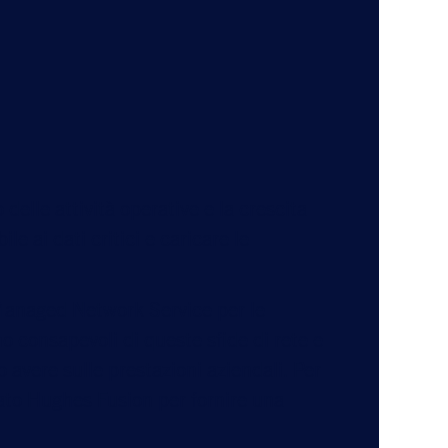
delle attività operative e la crescita
e ai dati critici e caricare le
 Managed Network Service per le
o consapevoli di queste sfide di rete e
 avere sulle prestazioni aziendali. Per
to Hughes Fusion per fornire una