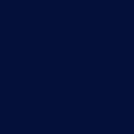
nettività gioca un ruolo fondamentale per il successo 
stosi. Ci si aspetta di poter accedere in modo affidabil
entemente dal luogo in cui ci si trova.
prestazioni elevate della
In qualità di partner di
ario, in alcune località
aziende distribuite, siam
ternet satellitare
dell’impatto che possono
dove l’LTE non può
questo abbiamo sviluppa
ieste devono percorrere
soluzione.