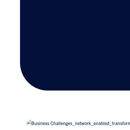
distanze significative da e verso il satell
sperimentano comunque ritardi o late
Quando si tratta di scaricare file pesan
per l’azienda, questi ritardi comincia
sulla produttività e sul morale del pers
trafficate della giornata, quando il traff
presenza prolungata del simbolo o dell
inizia a causare frustrazione.