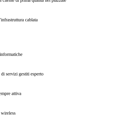
 cliente di prima qualità nel piazzale
’infrastruttura cablata
 informatiche
di servizi gestiti esperto
empre attiva
i wireless