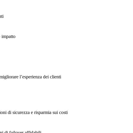
nti
o impatto
migliorare l’esperienza dei clienti
oni di sicurezza e risparmia sui costi
i di failover affidabili