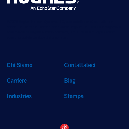
©2026 Hughes Network Systems, LLC, una società EchoStar. Tutti i diritti
riservati. Hughes e Hughesnet sono marchi registrati e JUPITER e HughesON
sono marchi di Hughes Network Systems, LLC. Tutti gli altri loghi e marchi
sono di proprietà dei rispettivi proprietari.
Chi Siamo
Contattateci
Carriere
Blog
Industries
Stampa