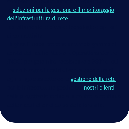
composti da tecnici altamente qualificati per
le
soluzioni per la gestione e il monitoraggio
dell’infrastruttura di rete
e conoscono
perfettamente le diverse tecnologie e opzioni
di connettività.
Hughes Europe propone un’ampia gamma di
servizi del nostro Network Operations Centre
(NOC) per garantire l’assistenza a 360° di cui
hanno bisogno i nostri clienti a copertura di
ogni singolo aspetto della
gestione della rete
per le infrastrutture gestite dei
nostri clienti
,
dalla progettazione fino alla controllo continuo
delle modifiche nel corso della loro vita.