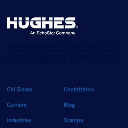
©2026 Hughes Network Systems, LLC, una società EchoStar. Tutti i diritti
riservati. Hughes e Hughesnet sono marchi registrati e JUPITER e HughesON
sono marchi di Hughes Network Systems, LLC. Tutti gli altri loghi e marchi
sono di proprietà dei rispettivi proprietari.
Chi Siamo
Contattateci
Carriere
Blog
Industries
Stampa