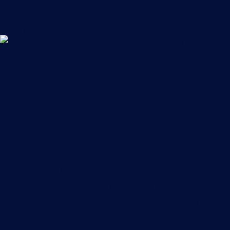
gestione
dell’infrastruttura di rete
Hughes Europe monitora
l’infrastruttura di rete, garantendo ai
clienti la massima efficienza
Hughes Europe è costantemente impegnata a
garantire la massima disponibilità possibile
dell’infrastruttura di rete. Dalla sede del
nostro Network Operations Centre a
Greisham, Germania, i nostri team dedicati al
monitoraggio dell’infrastruttura di rete sono