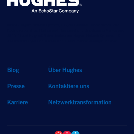
©2026 Hughes Network Systems, LLC, ein EchoStar-Unternehmen. Alle
Rechte vorbehalten. Hughes und Hughesnet sind eingetragene Marken und
JUPITER und HughesON sind Marken von Hughes Network Systems, LLC.
Alle anderen Logos und Marken sind Eigentum ihrer jeweiligen Inhaber.
Blog
Über Hughes
Presse
Kontaktiere uns
Karriere
Netzwerktransformation