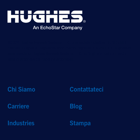
©2026 Hughes Network Systems, LLC, una società EchoStar. Tutti i diritti
riservati. Hughes e Hughesnet sono marchi registrati e JUPITER e HughesON
sono marchi di Hughes Network Systems, LLC. Tutti gli altri loghi e marchi
sono di proprietà dei rispettivi proprietari.
Chi Siamo
Contattateci
Carriere
Blog
Industries
Stampa