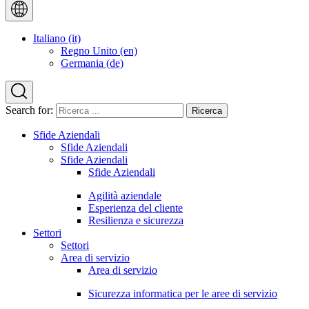
Italiano (it)
Regno Unito (en)
Germania (de)
Search for:
Sfide Aziendali
Sfide Aziendali
Sfide Aziendali
Sfide Aziendali
Agilità aziendale
Esperienza del cliente
Resilienza e sicurezza
Settori
Settori
Area di servizio
Area di servizio
Sicurezza informatica per le aree di servizio