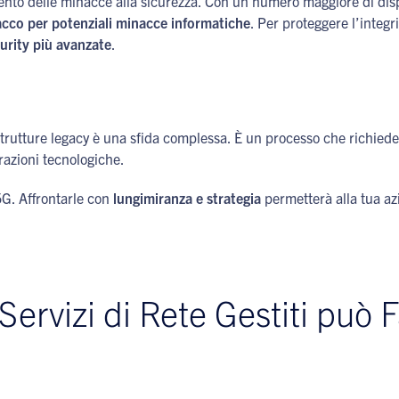
to delle minacce alla sicurezza. Con un numero maggiore di disposi
tacco per potenziali minacce informatiche
. Per proteggere l’integri
urity più avanzate
.
rastrutture legacy è una sfida complessa. È un processo che richied
razioni tecnologiche.
5G. Affrontarle con
lungimiranza e strategia
permetterà alla tua a
ervizi di Rete Gestiti può Fa