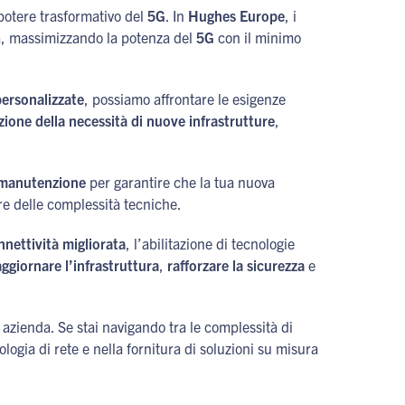
 potere trasformativo del
5G
. In
Hughes Europe
, i
a, massimizzando la potenza del
5G
con il minimo
personalizzate
, possiamo affrontare le esigenze
zione della necessità di nuove infrastrutture
,
i manutenzione
per garantire che la tua nuova
e delle complessità tecniche.
nettività migliorata
, l’abilitazione di tecnologie
aggiornare l’infrastruttura
,
rafforzare la sicurezza
e
 azienda. Se stai navigando tra le complessità di
logia di rete e nella fornitura di soluzioni su misura