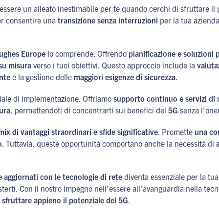
ssere un alleato inestimabile per te quando cerchi di sfruttare il
er consentire una
transizione senza interruzioni
per la tua aziend
ughes Europe
lo comprende. Offrendo
pianificazione e soluzioni 
su misura
verso i tuoi obiettivi. Questo approccio include la
valuta
ente
e la gestione delle
maggiori esigenze di sicurezza
.
niziale di implementazione. Offriamo
supporto continuo e servizi d
cura
, permettendoti di concentrarti sui benefici del
5G
senza l’oner
mix di vantaggi straordinari e sfide significative
. Promette
una con
o
. Tuttavia, queste opportunità comportano anche la necessità di
 aggiornati con le tecnologie di rete
diventa essenziale per la tua
terti. Con il nostro impegno nell’essere all’avanguardia nella tecno
a
sfruttare appieno il potenziale del 5G
.