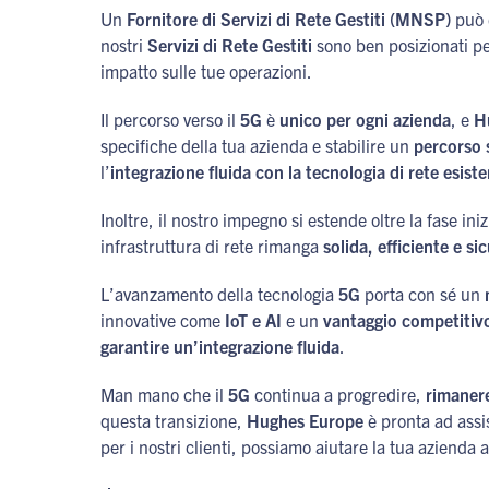
Un
Fornitore di Servizi di Rete Gestiti (MNSP)
può e
nostri
Servizi di Rete Gestiti
sono ben posizionati p
impatto sulle tue operazioni.
Il percorso verso il
5G
è
unico per ogni azienda
, e
H
specifiche della tua azienda e stabilire un
percorso 
l’
integrazione fluida con la tecnologia di rete esist
Inoltre, il nostro impegno si estende oltre la fase i
infrastruttura di rete rimanga
solida, efficiente e si
L’avanzamento della tecnologia
5G
porta con sé un
innovative come
IoT e AI
e un
vantaggio competitiv
garantire un’integrazione fluida
.
Man mano che il
5G
continua a progredire,
rimanere
questa transizione,
Hughes Europe
è pronta ad assis
per i nostri clienti, possiamo aiutare la tua azienda 