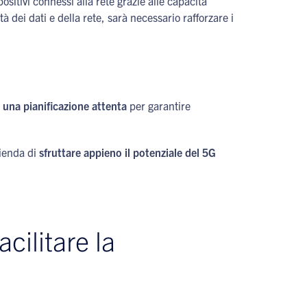
tivi connessi alla rete grazie alle capacità
tà dei dati e della rete, sarà necessario rafforzare i
e
una pianificazione attenta
per garantire
zienda di
sfruttare appieno il potenziale del 5G
cilitare la