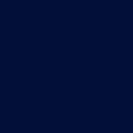
Netzwerkverkehr und beeinträchtigen die
Leistung sowohl dieser Anwendungen als auch
Ihrer anderen cloudbasierten Tools.
Diese Anwendungen und Plattformen sind oft
datenintensiv oder erfordern komplexe
Verarbeitung, was zu Netzwerküberlastung
führt und die Benutzererfahrung
beeinträchtigt.
Diese Herausforderung tritt besonders häufig
auf, wenn diese digitalen Tools organisch
hinzugefügt wurden und über mehrere
öffentliche oder private Clouds verwendet
werden, ohne die Netzwerkarchitektur und
ihre Kapazität zur Unterstützung ihrer