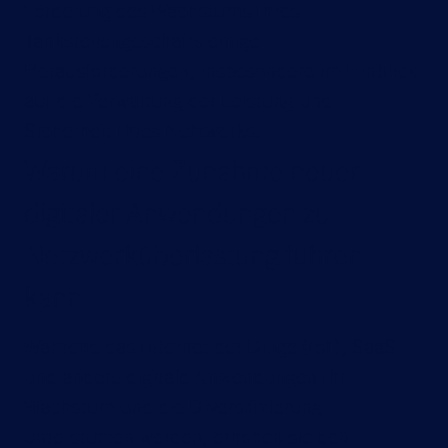
Förderung des Wachstums Ihres
Tankstellengeschäfts einige
Herausforderungen, insbesondere im Hinblick
auf die Verwaltung der Leistung und
Sicherheit Ihres Netzwerks.
Warum eine Zunahme neuer
digitaler Anwendungen zu
Netzwerküberlastung führen
kann
Während das Internet der Dinge (IoT), SaaS
und andere digitale Anwendungen Ihr
Wachstum und die Diversifizierung
unterstützen werden, erhöhen sie den