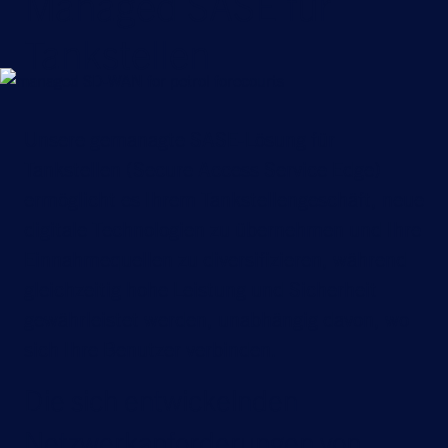
Managed SASE für
Tankstellen
Unsere gemanagte SASE-Lösung für
Tankstellen (Secure Access Service Edge)
ermöglicht es Ihrem Tankstellengeschäft, neue
digitale Technologien zu übernehmen und Ihre
Einnahmequellen zu diversifizieren, während
gleichzeitig hohe Leistung und Sicherheit
gewährleistet werden, unabhängig davon, wo
sich Ihre Benutzer verbinden.
Die sich entwickelnden
Netzwerkanforderungen von