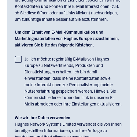
Kontaktdaten und können Ihre E-Mail Interaktionen (z. B.
ob Sie diese öffnen oder auf Links klicken) nachverfolgen,
um zukünftige Inhalte besser auf Sie abzustimmen.
Um dem Erhalt von E-Mail-Kommunikation und
Marketingmaterialien von Hughes Europe zuzustimmen,
aktivieren Sie bitte das folgende Kästchen:
To
Ja, ich möchte regelmäßig E-Mails von Hughes
Europe zu Netzwerktrends, Produkten und
consent
Dienstleistungen erhalten. Ich bin damit
to
einverstanden, dass meine Kontaktdaten sowie
receiving
meine Interaktionen zur Personalisierung meiner
email
Nutzererfahrung gespeichert werden. Hinweis: Sie
communications
können sich jederzeit über den Link in unseren E-
and
Mails abmelden oder Ihre Einstellungen aktualisieren.
marketing
materials
Wie wir Ihre Daten verwenden
Hughes Network Systems Limited verwendet die von Ihnen
from
bereitgestellten Informationen, um Ihre Anfrage zu
Hughes
bearbeiten und Ihr Anliegen zu verwalten.