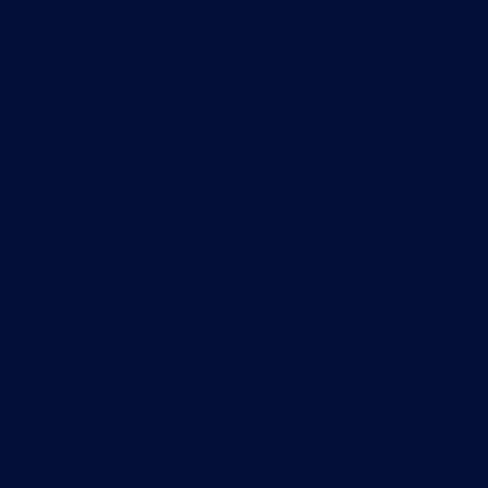
wie Cafés und Lebensmittelgeschäfte,
Paketabholung, Apotheken- und
Wäschedienste, Autowaschen und -reparatur
oder Kunden-WLAN umfassen. Die
Bereitstellung dieser Dienstleistungen mit
Leichtigkeit und Effizienz erfordert jedoch
digitale Technologie. Digitale Tools wie digitale
Beschilderung, Smart-Lockers für Click-and-
Collect oder Kunden-WLAN verbessern die
Kundenerfahrung. Gleichzeitig können IoT-
Sensoren und SaaS Ihre Effizienz bei der
Bereitstellung steigern.
Allerdings gibt es neben den Vorteilen der
Einführung neuer digitaler Technologien zur