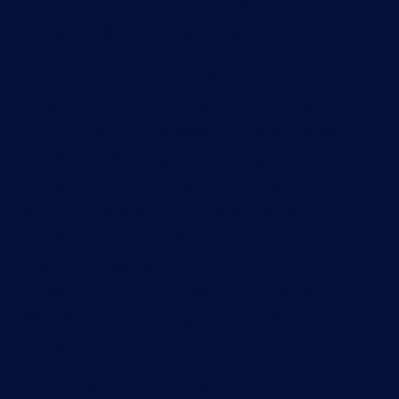
Tankstellenunternehmen
In einer Zeit, in der Verbraucher
umweltfreundlichere Transportmethoden
suchen und die Ausgaben für Benzin sinken,
bleibt die Nachfrage nach alltäglicher
Bequemlichkeit konstant hoch. Da sich Ihre
Tankstellenstandorte oft in bequemer
Reichweite für viele Kunden befinden, besteht
eine hervorragende Gelegenheit, Ihre
Einnahmequellen zu diversifizieren und den
täglichen Anforderungen der Kunden gerecht
zu werden.
Diese Diversifizierung kann Dienstleistungen