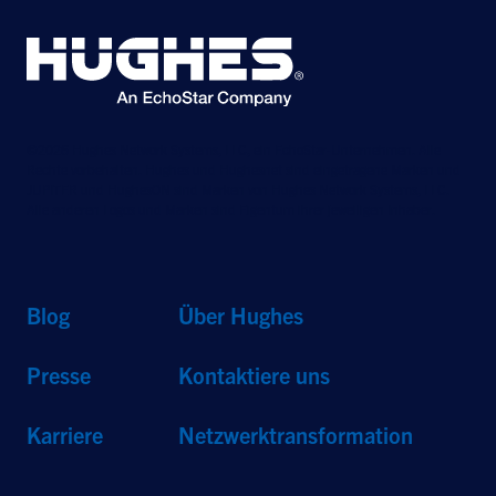
©2026 Hughes Network Systems, LLC, ein EchoStar-Unternehmen. Alle
Rechte vorbehalten. Hughes und Hughesnet sind eingetragene Marken und
JUPITER und HughesON sind Marken von Hughes Network Systems, LLC.
Alle anderen Logos und Marken sind Eigentum ihrer jeweiligen Inhaber.
Blog
Über Hughes
Presse
Kontaktiere uns
Karriere
Netzwerktransformation