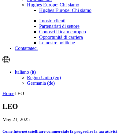
Hughes Europe: Chi siamo
Hughes Europe: Chi siamo
I nostri clienti
Partenariati di settore
Conosci il team europeo
Opportunità di carriera
Le nostre politiche
Contattateci
Italiano (it)
Regno Unito (en)
Germania (de)
Home
LEO
LEO
May 21, 2025
Come Internet satellitare commerciale fa progredire la tua attività