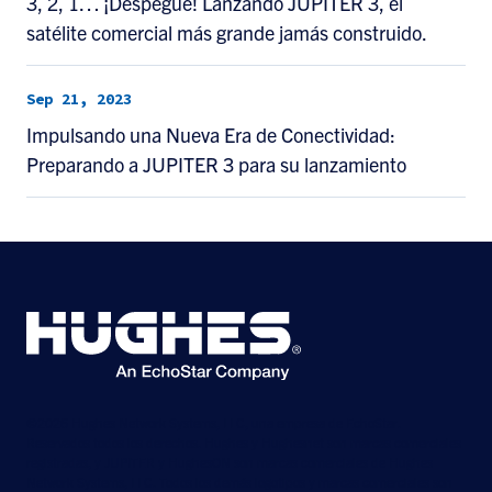
3, 2, 1… ¡Despegue! Lanzando JUPITER 3, el
satélite comercial más grande jamás construido.
Sep 21, 2023
Impulsando una Nueva Era de Conectividad:
Preparando a JUPITER 3 para su lanzamiento
©2026 Hughes Network Systems, LLC, una empresa de EchoStar.
Reservados todos los derechos. Hughes y Hughesnet son marcas comerciales
registradas, y JUPITER y HughesON son marcas comerciales de Hughes
Network Systems, LLC. Todos los demás logotipos y marcas comerciales son