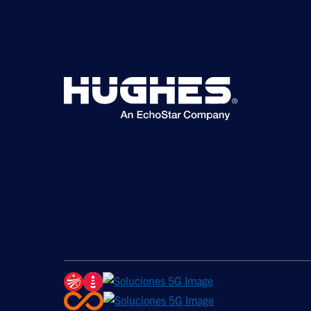
©2026 Hughes Network Systems, LLC, una empresa de
EchoStar. Reservados todos los derechos. Hughes y
Hughesnet son marcas comerciales registradas, y JUPITER y
HughesON son marcas comerciales de Hughes Network
Systems, LLC. Todos los demás logotipos y marcas
comerciales son propiedad de sus respectivos dueños.