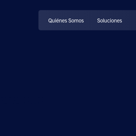
Quiénes Somos
Soluciones
ara sus
nes para preparar su red y