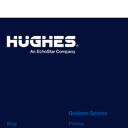
©2026 Hughes Network Systems, LLC, una empresa de EchoStar.
Reservados todos los derechos. Hughes y Hughesnet son marcas comerciales
registradas, y JUPITER y HughesON son marcas comerciales de Hughes
Network Systems, LLC. Todos los demás logotipos y marcas comerciales son
propiedad de sus respectivos dueños.
Accesos Directos
Quiénes Somos
Blog
Prensa