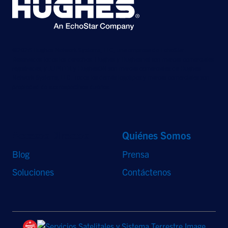
©2026 Hughes Network Systems, LLC, una empresa de EchoStar.
Reservados todos los derechos. Hughes y Hughesnet son marcas comerciales
registradas, y JUPITER y HughesON son marcas comerciales de Hughes
Network Systems, LLC. Todos los demás logotipos y marcas comerciales son
propiedad de sus respectivos dueños.
Accesos Directos
Quiénes Somos
Blog
Prensa
Soluciones
Contáctenos