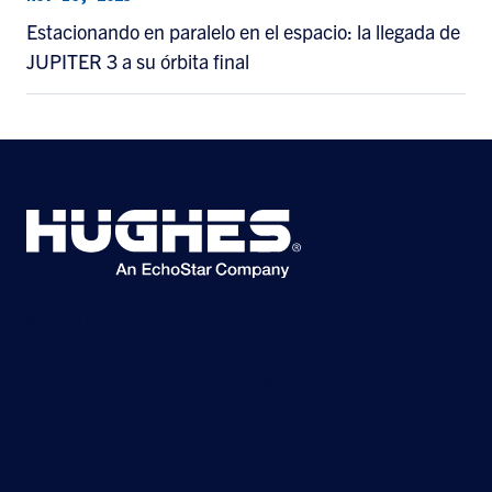
Estacionando en paralelo en el espacio: la llegada de
JUPITER 3 a su órbita final
©2026 Hughes Network Systems, LLC, una empresa de EchoStar.
Reservados todos los derechos. Hughes y Hughesnet son marcas comerciales
registradas, y JUPITER y HughesON son marcas comerciales de Hughes
Network Systems, LLC. Todos los demás logotipos y marcas comerciales son
propiedad de sus respectivos dueños.