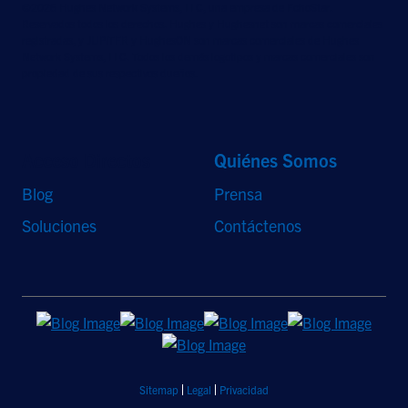
©2026 Hughes Network Systems, LLC, una empresa de EchoStar.
Reservados todos los derechos. Hughes y Hughesnet son marcas comerciales
registradas, y JUPITER y HughesON son marcas comerciales de Hughes
Network Systems, LLC. Todos los demás logotipos y marcas comerciales son
propiedad de sus respectivos dueños.
Acceso Directos
Quiénes Somos
Blog
Prensa
Soluciones
Contáctenos
Sitemap
Legal
Privacidad