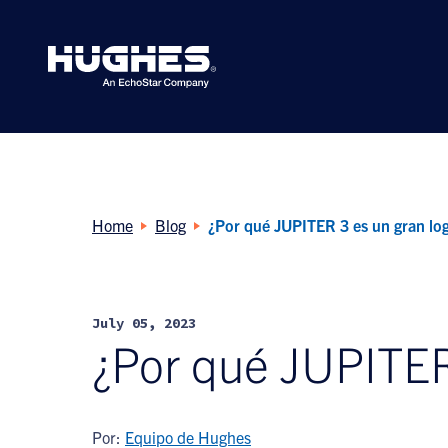
Search
for:
Home
Blog
¿Por qué JUPITER 3 es un gran lo
July 05, 2023
¿Por qué JUPITER
Por:
Equipo de Hughes