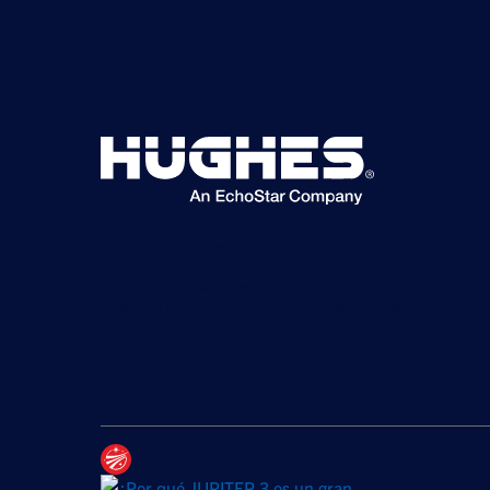
©2026 Hughes Network Systems, LLC, una empresa de
EchoStar. Reservados todos los derechos. Hughes y
Hughesnet son marcas comerciales registradas, y JUPITER y
HughesON son marcas comerciales de Hughes Network
Systems, LLC. Todos los demás logotipos y marcas
comerciales son propiedad de sus respectivos dueños.