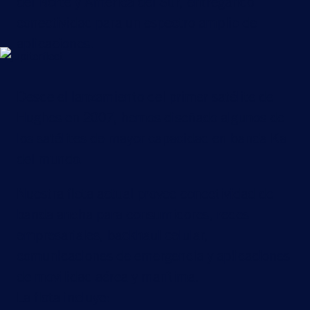
del Norte y América del Sur, entregando
conectividad para un espectro amplio de
aplicaciones.
Desde el lanzamiento del primer satélite de
Hughes en 2007, hemos diseñado algunos de
los satélites de mayor capacidad en banda Ka
del mundo.
Nuestra flota actual provee conectividad de
banda ancha para consumidores, redes
empresariales, backhaul celular,
comunicaciones de emergencia y aplicaciones
de movilidad aérea y marítima.
La flota incluye: