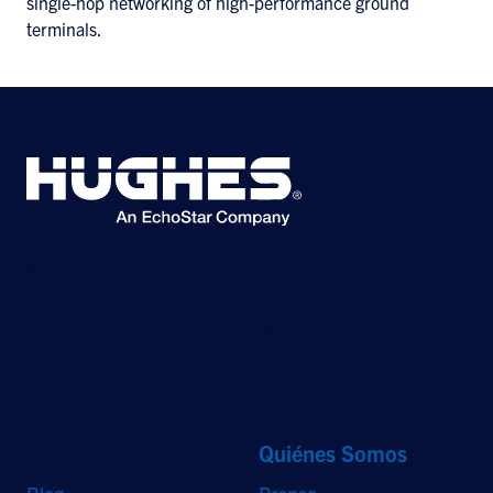
single-hop networking of high-performance ground
terminals.
©2026 Hughes Network Systems, LLC, una empresa de EchoStar.
Reservados todos los derechos. Hughes y Hughesnet son marcas comerciales
registradas, y JUPITER y HughesON son marcas comerciales de Hughes
Network Systems, LLC. Todos los demás logotipos y marcas comerciales son
propiedad de sus respectivos dueños.
Acceso Directos
Quiénes Somos