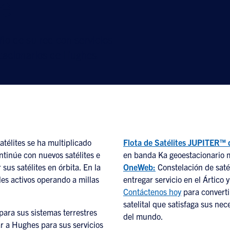
re
o de su red con servicios
stacionarios de Hughes.
télites se ha multiplicado
Flota de Satélites JUPITER™
tinúe con nuevos satélites e
en banda Ka geoestacionario 
us satélites en órbita. En la
OneWeb:
Constelación de satél
les activos operando a millas
entregar servicio en el Ártic
Contáctenos hoy
para converti
satelital que satisfaga sus nec
ara sus sistemas terrestres
del mundo.
ar a Hughes para sus servicios