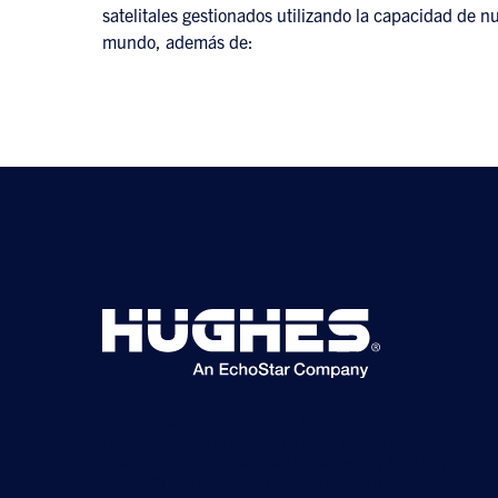
satelitales gestionados utilizando la capacidad de nu
mundo, además de:
©2026 Hughes Network Systems, LLC, una empresa de
EchoStar. Reservados todos los derechos. Hughes y
Hughesnet son marcas comerciales registradas, y JUPITER y
HughesON son marcas comerciales de Hughes Network