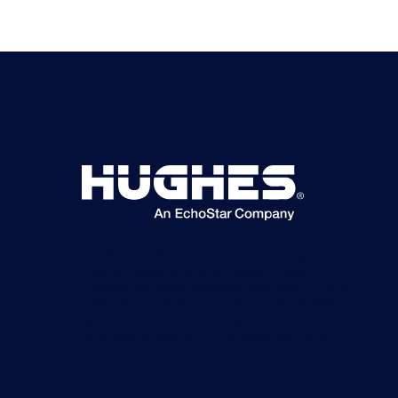
©2026 Hughes Network Systems, LLC, una empresa de
EchoStar. Reservados todos los derechos. Hughes y
Hughesnet son marcas comerciales registradas, y JUPITER y
HughesON son marcas comerciales de Hughes Network
Systems, LLC. Todos los demás logotipos y marcas
comerciales son propiedad de sus respectivos dueños.