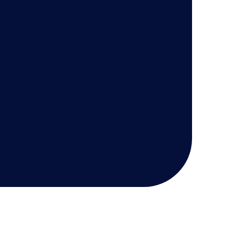
d. Pero en muchos lugares,
idad es difícil, si no imposible, de
queñas empresas y comunidades a