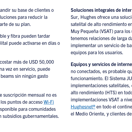
andir su base de clientes o
Soluciones integrales de inter
uciones para reducir la
Sur, Hughes ofrece una soluci
parte de su plan.
satelital de alto rendimiento 
Muy Pequeña (VSAT) para los 
ble y fibra pueden tardar
tenemos relaciones de larga da
lital puede activarse en días o
implementar un servicio de ba
equipos para los usuarios.
 costar más de USD 50,000
Equipos y servicios de internet
una vez en servicio, puede
no conectados, es probable q
s beams sin ningún gasto
funcionamiento. El Sistema JU
implementaciones satelitales,
alto rendimiento (HTS) en tod
de suscripción mensual no es
implementaciones VSAT a nivel
o los puntos de acceso
Wi-Fi
Hughesnet®
en todo el contine
disponible para comunidades
el Medio Oriente, y clientes d
con subsidios gubernamentales.