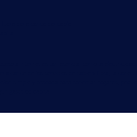
fuera del alcance del cable
apital.
cceso a internet es tan esencial como la electricida
 alcance de los servicios de cable y fibra, la conectiv
olución simple y probada para conectar hogares, pe
ún gasto de capital.