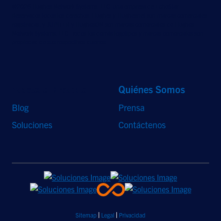
©2026 Hughes Network Systems, LLC, una empresa de EchoStar.
Reservados todos los derechos. Hughes y Hughesnet son marcas comerciales
registradas, y JUPITER y HughesON son marcas comerciales de Hughes
Network Systems, LLC. Todos los demás logotipos y marcas comerciales son
propiedad de sus respectivos dueños.
Accesos Directos
Quiénes Somos
Blog
Prensa
Soluciones
Contáctenos
Sitemap
Legal
Privacidad