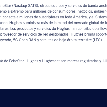
Star (Nasdaq: SATS), ofrece equipos y servicios de banda ancha;
xtremo a extremo para millones de consumidores, negocios, gobier
®, conecta a millones de suscriptores en toda América, y el Sis
ndo. Hughes suministra más de la mitad del mercado global de ter
litares. Los productos y servicios de Hughes han contribuido a ll
roveedor de servicios de red gestionados, Hughes brinda soporte
uyendo, 5G Open RAN y satélites de baja órbita terrestre (LEO).
 de EchoStar. Hughes y Hughesnet son marcas registradas y J