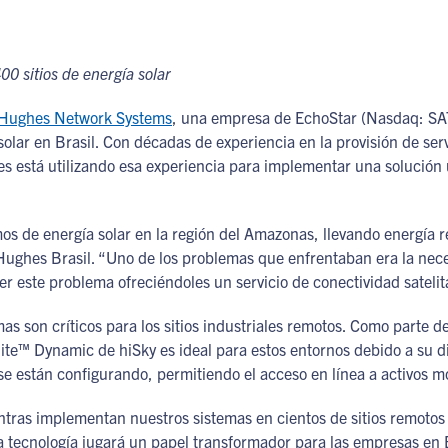
00 sitios de energía solar
Hughes Network Systems
, una empresa de EchoStar (Nasdaq: SA
 solar en Brasil. Con décadas de experiencia en la provisión de 
s está utilizando esa experiencia para implementar una solución ú
os de energía solar en la región del Amazonas, llevando energía 
Hughes Brasil. “Uno de los problemas que enfrentaban era la neces
er este problema ofreciéndoles un servicio de conectividad satelita
mas son críticos para los sitios industriales remotos. Como parte de
ite™ Dynamic de hiSky es ideal para estos entornos debido a su d
se están configurando, permitiendo el acceso en línea a activos mó
as implementan nuestros sistemas en cientos de sitios remotos en
tecnología jugará un papel transformador para las empresas en B