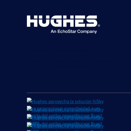
©2026 Hughes Network Systems, LLC, una empresa de
EchoStar. Reservados todos los derechos. Hughes y
Hughesnet son marcas comerciales registradas, y JUPITER y
HughesON son marcas comerciales de Hughes Network
Systems, LLC. Todos los demás logotipos y marcas
comerciales son propiedad de sus respectivos dueños.