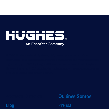
©2026 Hughes Network Systems, LLC, una empresa de EchoStar.
Reservados todos los derechos. Hughes y Hughesnet son marcas comerciales
registradas, y JUPITER y HughesON son marcas comerciales de Hughes
Network Systems, LLC. Todos los demás logotipos y marcas comerciales son
propiedad de sus respectivos dueños.
Accesos Directos
Quiénes Somos
Blog
Prensa