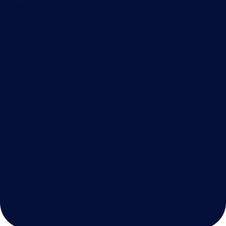
bajo consumo, resistentes a la intemperie y
fáciles de instalar y mantener.
Hughes proporciona la experiencia tecnológica
detrás de la electrónica de las estaciones
terrestres de OneWeb y los módulos centrales,
lo que nos da una ventaja en la ingeniería e
integración de los terminales ESA. Con más de
diez millones de terminales satelitales
fabricados, el equipo de Hughes es experto en
diseñar y construir soluciones de terminales
para conectividad satelital.