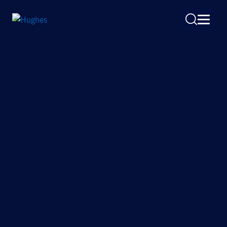
Antena
Search
Electrónicamente
for:
Orientable de Hughes
(ESA) para Baja Órbita
Terrestre (LEO)