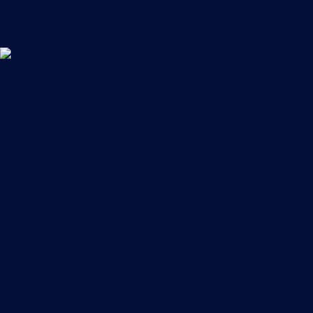
Antena de Panel Plano para Satélites LEO de
OneWeb
La antena de panel plano y electrónicamente
orientable de Hughes (ESA, por sus siglas en
inglés) es la última innovación disponible para
los clientes de Hughes y los socios
distribuidores de OneWeb, ofreciendo
conectividad global de alto rendimiento y baja
latencia.
Los terminales de Hughes incluyen una antena
de perfil delgado con panel plano y módem
integrado. Estos dispositivos son livianos, de