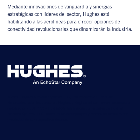
Mediante innovaciones de vanguardia y sinergias
estratégicas con líderes del sector, Hughes está
habilitando a las aerolíneas para ofrecer opciones de
conectividad revolucionarias que dinamizarán la industria.
©2026 Hughes Network Systems, LLC, una empresa de EchoStar.
Reservados todos los derechos. Hughes y Hughesnet son marcas comerciales
registradas, y JUPITER y HughesON son marcas comerciales de Hughes
Network Systems, LLC. Todos los demás logotipos y marcas comerciales son
propiedad de sus respectivos dueños.