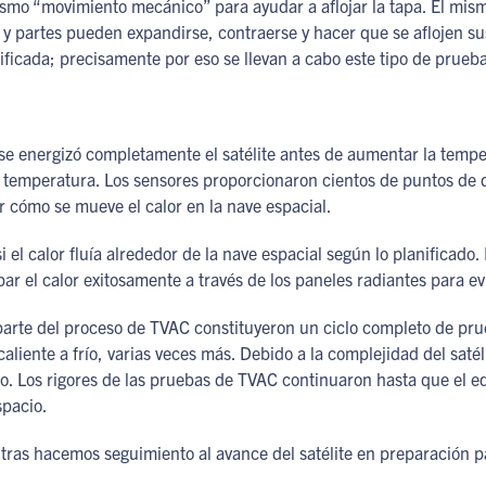
mismo “movimiento mecánico” para ayudar a aflojar la tapa. El mi
 partes pueden expandirse, contraerse y hacer que se aflojen su
ificada; precisamente por eso se llevan a cabo este tipo de prueb
se energizó completamente el satélite antes de aumentar la tempe
temperatura. Los sensores proporcionaron cientos de puntos de da
ar cómo se mueve el calor en la nave espacial.
i el calor fluía alrededor de la nave espacial según lo planifica
sipar el calor exitosamente a través de los paneles radiantes para e
parte del proceso de TVAC constituyeron un ciclo completo de pru
caliente a frío, varias veces más. Debido a la complejidad del saté
o. Los rigores de las pruebas de TVAC continuaron hasta que el e
spacio.
ras hacemos seguimiento al avance del satélite en preparación p