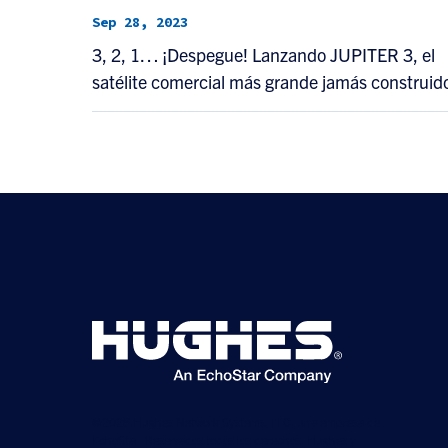
Sep 28, 2023
3, 2, 1… ¡Despegue! Lanzando JUPITER 3, el
satélite comercial más grande jamás construid
©2026 Hughes Network Systems, LLC, una empresa de
EchoStar. Reservados todos los derechos. Hughes y