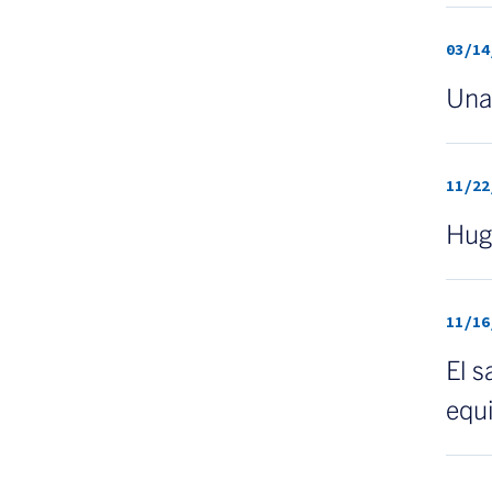
03/14
Una 
11/22
Hugh
11/16
El s
equi