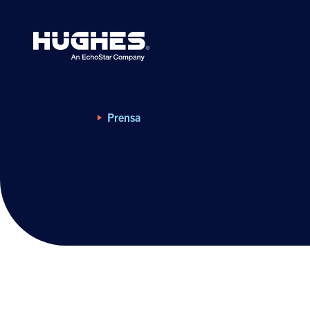
Search
for:
Home
Prensa
Prensa