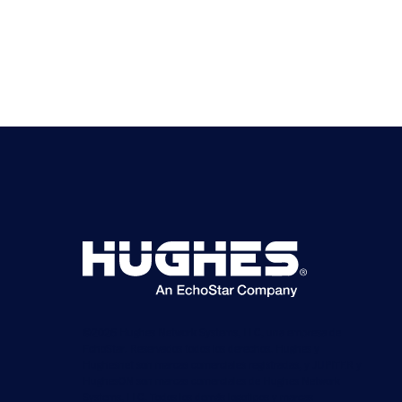
©2026 Hughes Network Systems, LLC, una empresa de
EchoStar. Reservados todos los derechos. Hughes y
Hughesnet son marcas comerciales registradas, y JUPITER y
HughesON son marcas comerciales de Hughes Network
Systems, LLC. Todos los demás logotipos y marcas